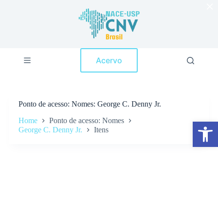
×
P
u
l
a
r
p
Acervo
a
r
a
o
c
Ponto de acesso
Nomes: George C. Denny Jr.
o
n
Home
Ponto de acesso: Nomes
Abrir a barra de ferramentas
t
George C. Denny Jr.
Itens
e
ú
d
o