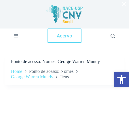
×
P
u
l
a
r
p
Acervo
a
r
a
o
c
Ponto de acesso
Nomes: George Warren Mundy
o
n
Home
Ponto de acesso: Nomes
Abrir a barra de ferramentas
t
George Warren Mundy
Itens
e
ú
d
o