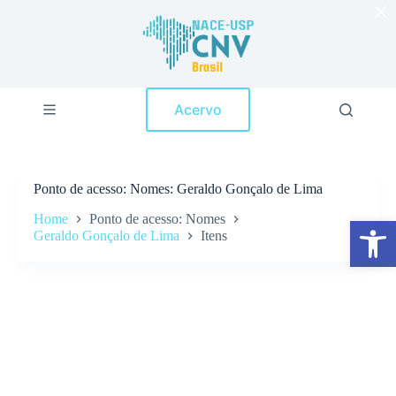
×
P
u
l
a
r
p
Acervo
a
r
a
o
c
Ponto de acesso
Nomes: Geraldo Gonçalo de Lima
o
n
Home
Ponto de acesso: Nomes
Abrir a barra de ferramentas
t
Geraldo Gonçalo de Lima
Itens
e
ú
d
o