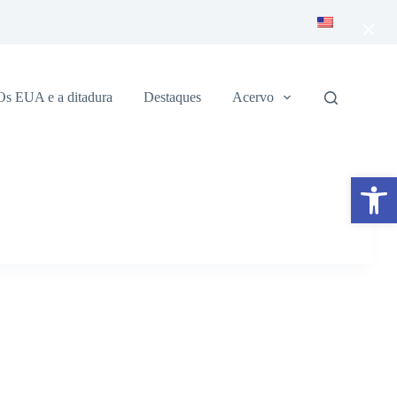
×
Os EUA e a ditadura
Destaques
Acervo
Abrir a barra de ferramentas