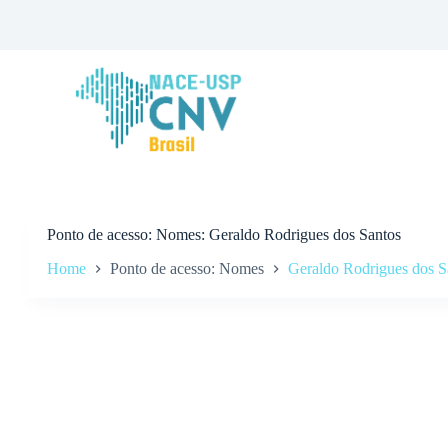
P
u
l
a
r
p
a
r
a
o
c
o
n
Ponto de acesso
Nomes: Geraldo Rodrigues dos Santos
t
Home
Ponto de acesso: Nomes
Geraldo Rodrigues dos S
e
ú
d
o