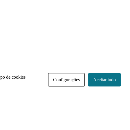
ipo de cookies
Configurações
Aceitar tudo
Acervo NACE IRI
Regimento
Contato
Política de Privacidade