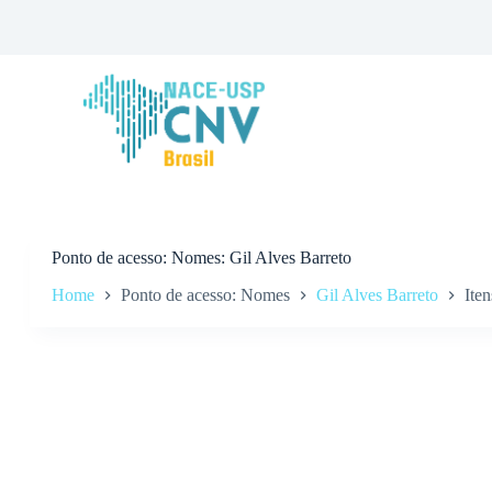
P
u
l
a
r
p
a
r
a
o
c
o
n
Ponto de acesso
Nomes: Gil Alves Barreto
t
Home
Ponto de acesso: Nomes
Gil Alves Barreto
Iten
e
ú
d
o