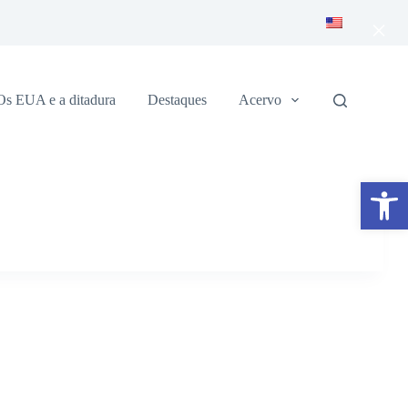
×
Os EUA e a ditadura
Destaques
Acervo
Abrir a barra de ferramentas