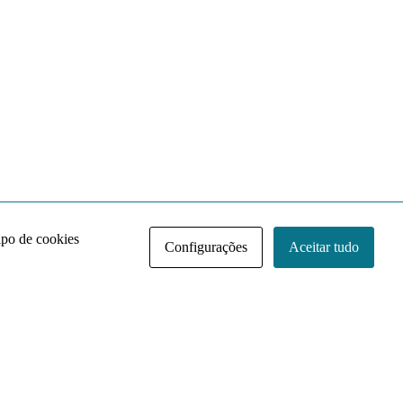
ipo de cookies
Configurações
Aceitar tudo
Acervo NACE IRI
Regimento
Contato
Política de Privacidade