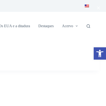
×
Os EUA e a ditadura
Destaques
Acervo
Abrir a barra de ferramentas