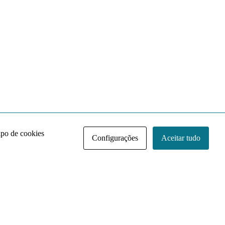
ipo de cookies
Configurações
Aceitar tudo
Acervo NACE IRI
Regimento
Contato
Política de Privacidade