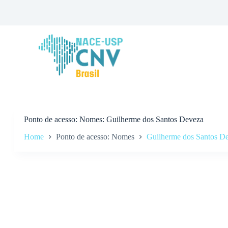
P
u
l
a
r
p
a
r
a
o
c
o
n
Ponto de acesso
Nomes: Guilherme dos Santos Deveza
t
Home
Ponto de acesso: Nomes
Guilherme dos Santos D
e
ú
d
o