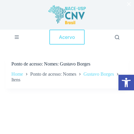
×
P
u
l
a
r
p
Acervo
a
r
a
o
c
Ponto de acesso
Nomes: Gustavo Borges
o
n
Home
Ponto de acesso: Nomes
Gustavo Borges
Abrir a barra de ferramentas
t
Itens
e
ú
d
o