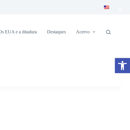
×
Os EUA e a ditadura
Destaques
Acervo
Abrir a barra de ferramentas