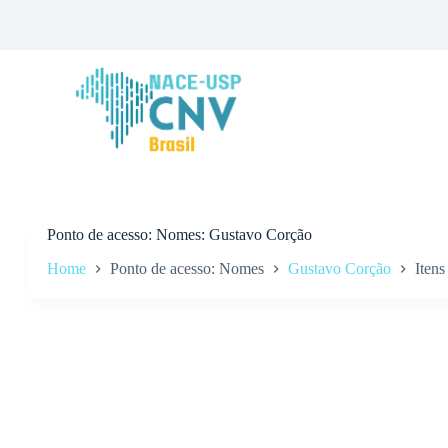
P
u
l
a
r
p
a
r
a
o
c
o
n
Ponto de acesso
Nomes: Gustavo Corção
t
Home
Ponto de acesso: Nomes
Gustavo Corção
Itens
e
ú
d
o