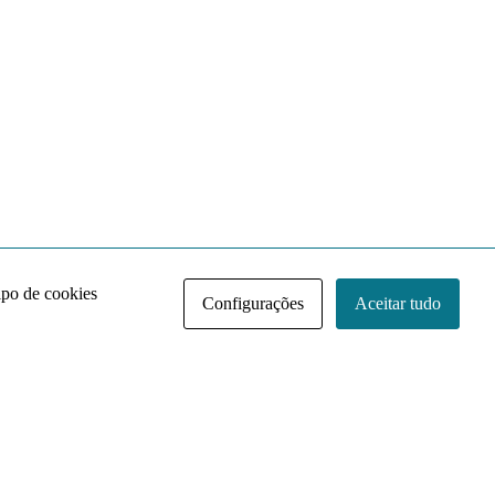
ipo de cookies
Configurações
Aceitar tudo
Acervo NACE IRI
Regimento
Contato
Política de Privacidade