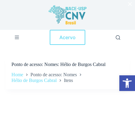
×
P
u
l
a
r
p
Acervo
a
r
a
o
c
Ponto de acesso
Nomes: Hélio de Burgos Cabral
o
n
Home
Ponto de acesso: Nomes
Abrir a barra de ferramentas
t
Hélio de Burgos Cabral
Itens
e
ú
d
o