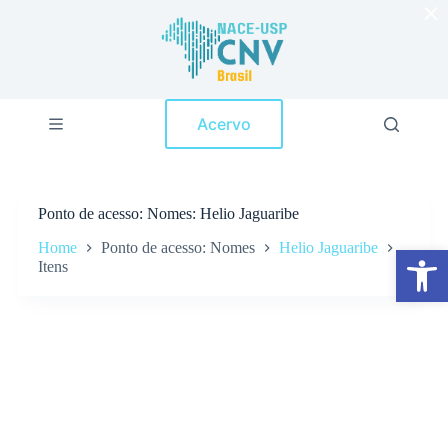
×
P
u
l
a
r
p
Acervo
a
r
a
o
c
Ponto de acesso
Nomes: Helio Jaguaribe
o
n
Home
Ponto de acesso: Nomes
Helio Jaguaribe
Abrir a barra de ferramentas
t
Itens
e
ú
d
o