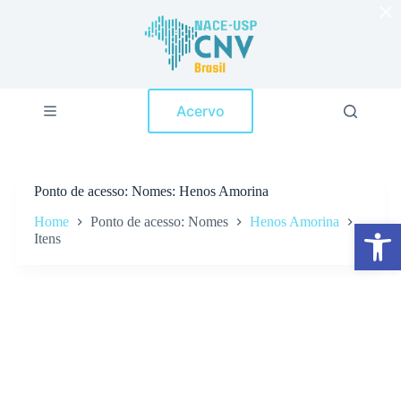
×
P
u
l
a
r
p
Acervo
a
r
a
o
c
Ponto de acesso
Nomes: Henos Amorina
o
n
Home
Ponto de acesso: Nomes
Henos Amorina
Abrir a barra de ferramentas
t
Itens
e
ú
d
o