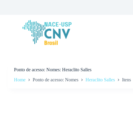
P
u
l
a
r
p
a
r
a
o
c
o
n
Ponto de acesso
Nomes: Heraclito Salles
t
Home
Ponto de acesso: Nomes
Heraclito Salles
Itens
e
ú
d
o