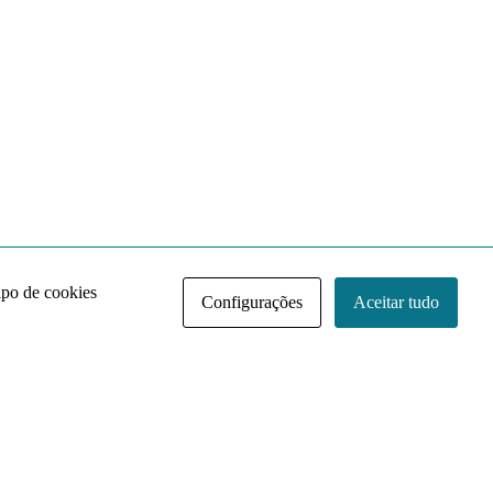
ipo de cookies
Configurações
Aceitar tudo
Acervo NACE IRI
Regimento
Contato
Política de Privacidade