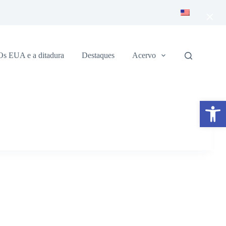
×
Os EUA e a ditadura
Destaques
Acervo
Abrir a barra de ferramentas