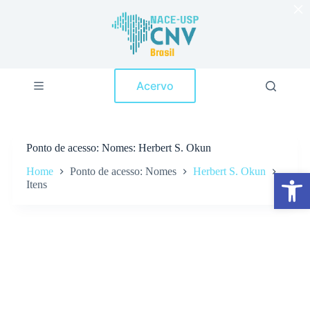
×
P
u
l
a
r
p
Acervo
a
r
a
o
c
Ponto de acesso
Nomes: Herbert S. Okun
o
n
Home
Ponto de acesso: Nomes
Herbert S. Okun
Abrir a barra de ferramentas
t
Itens
e
ú
d
o