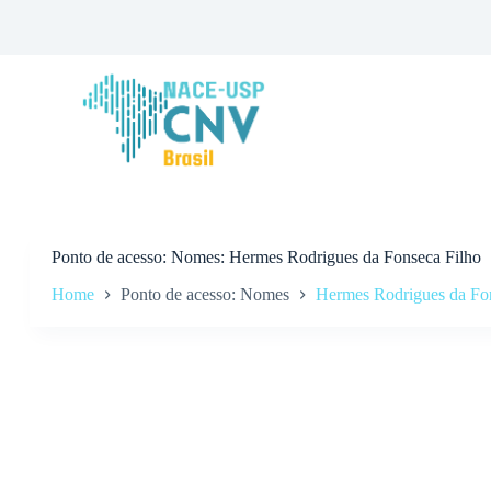
P
u
l
a
r
p
a
r
a
o
c
o
n
Ponto de acesso
Nomes: Hermes Rodrigues da Fonseca Filho
t
Home
Ponto de acesso: Nomes
Hermes Rodrigues da Fo
e
ú
d
o