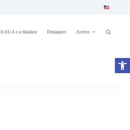
×
Os EUA e a ditadura
Destaques
Acervo
Abrir a barra de ferramentas