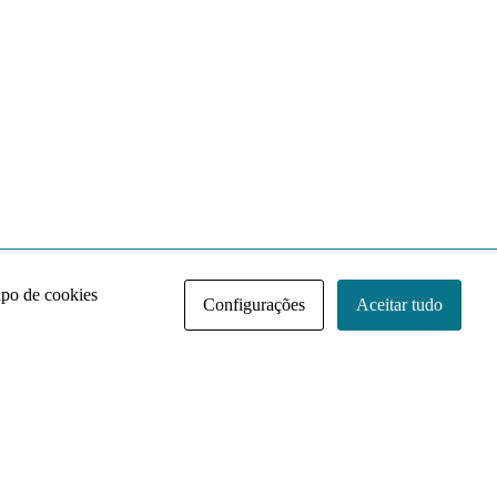
ipo de cookies
Configurações
Aceitar tudo
Acervo NACE IRI
Regimento
Contato
Política de Privacidade