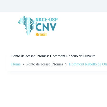
P
u
l
a
r
p
a
r
a
o
c
o
n
Ponto de acesso
Nomes: Hothmont Rabello de Oliveira
t
Home
Ponto de acesso: Nomes
Hothmont Rabello de Oli
e
ú
d
o