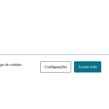
ipo de cookies
Configurações
Aceitar tudo
Acervo NACE IRI
Regimento
Contato
Política de Privacidade