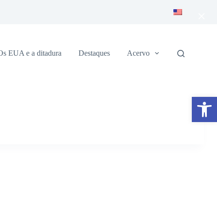
×
Os EUA e a ditadura
Destaques
Acervo
Abrir a barra de ferramentas