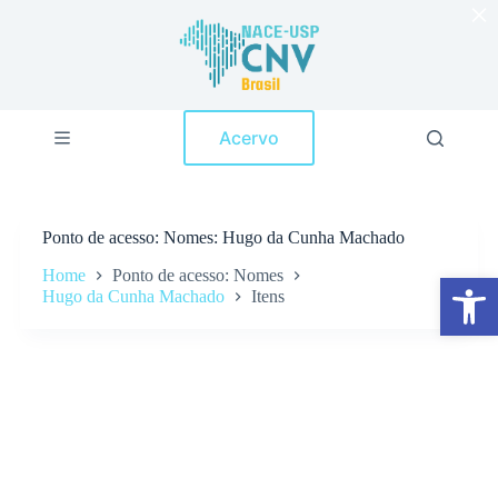
×
P
u
l
a
r
p
Acervo
a
r
a
o
c
Ponto de acesso
Nomes: Hugo da Cunha Machado
o
n
Home
Ponto de acesso: Nomes
Abrir a barra de ferramentas
t
Hugo da Cunha Machado
Itens
e
ú
d
o