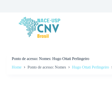
P
u
l
a
r
p
a
r
a
o
c
o
n
Ponto de acesso
Nomes: Hugo Ottati Perlingeiro
t
Home
Ponto de acesso: Nomes
Hugo Ottati Perlingeiro
e
ú
d
o