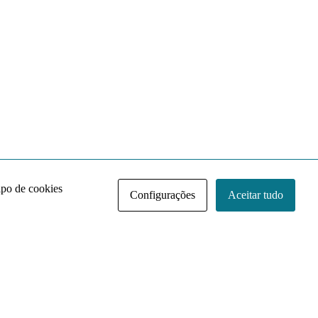
ipo de cookies
Configurações
Aceitar tudo
Acervo NACE IRI
Regimento
Contato
Política de Privacidade