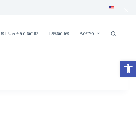
×
Os EUA e a ditadura
Destaques
Acervo
Abrir a barra de ferramentas