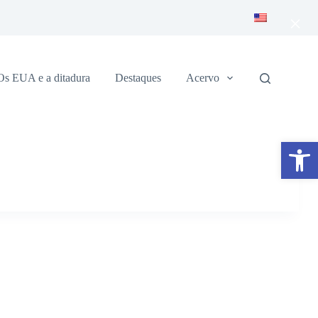
×
Os EUA e a ditadura
Destaques
Acervo
Abrir a barra de ferramentas