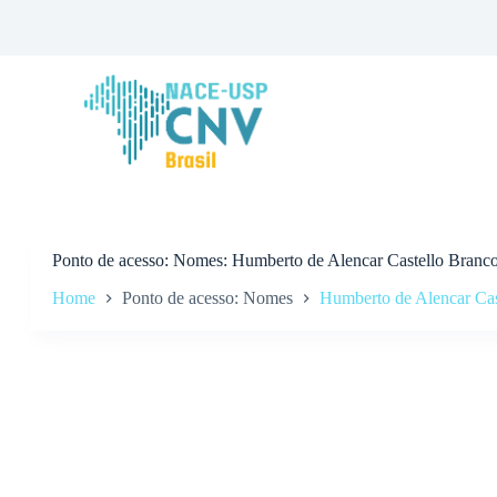
P
u
l
a
r
p
a
r
a
o
c
o
n
Ponto de acesso
Nomes: Humberto de Alencar Castello Branc
t
Home
Ponto de acesso: Nomes
Humberto de Alencar Cas
e
ú
d
o