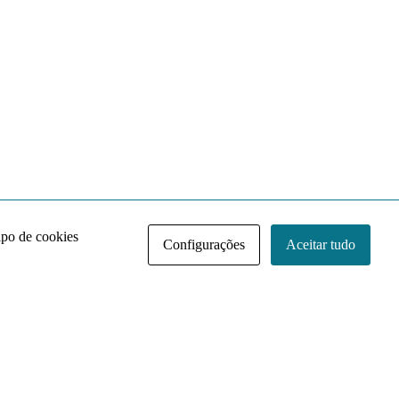
ipo de cookies
Configurações
Aceitar tudo
Acervo NACE IRI
Regimento
Contato
Política de Privacidade