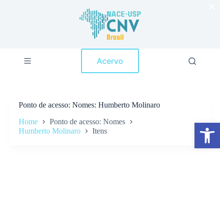
×
P
u
l
a
r
p
Acervo
a
r
a
o
c
Ponto de acesso
Nomes: Humberto Molinaro
o
n
Home
Ponto de acesso: Nomes
Abrir a barra de ferramentas
t
Humberto Molinaro
Itens
e
ú
d
o