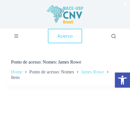
×
P
u
l
a
r
p
Acervo
a
r
a
o
c
Ponto de acesso
Nomes: James Rowe
o
n
Home
Ponto de acesso: Nomes
James Rowe
Abrir a barra de ferramentas
t
Itens
e
ú
d
o