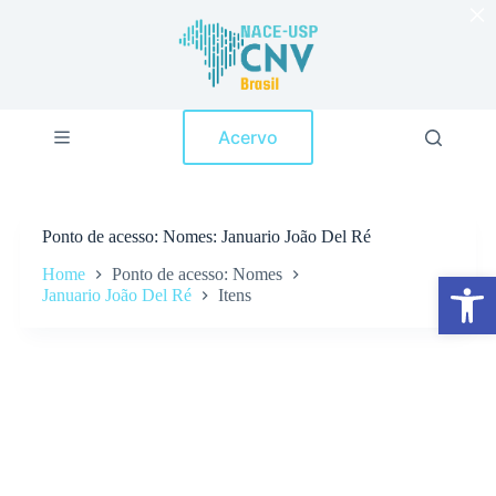
×
P
u
l
a
r
p
Acervo
a
r
a
o
c
Ponto de acesso
Nomes: Januario João Del Ré
o
n
Home
Ponto de acesso: Nomes
Abrir a barra de ferramentas
t
Januario João Del Ré
Itens
e
ú
d
o