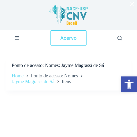
×
P
u
l
a
r
p
Acervo
a
r
a
o
c
Ponto de acesso
Nomes: Jayme Magrassi de Sá
o
n
Home
Ponto de acesso: Nomes
Abrir a barra de ferramentas
t
Jayme Magrassi de Sá
Itens
e
ú
d
o