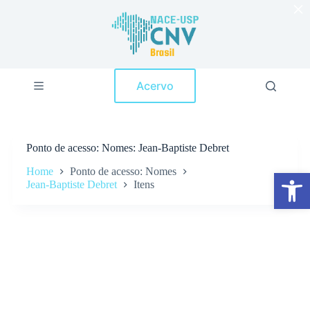
×
P
u
l
a
r
p
Acervo
a
r
a
o
c
Ponto de acesso
Nomes: Jean-Baptiste Debret
o
n
Home
Ponto de acesso: Nomes
Abrir a barra de ferramentas
t
Jean-Baptiste Debret
Itens
e
ú
d
o