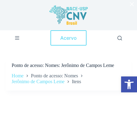
×
P
u
l
a
r
p
Acervo
a
r
a
o
c
Ponto de acesso
Nomes: Jerônimo de Campos Leme
o
n
Home
Ponto de acesso: Nomes
Abrir a barra de ferramentas
t
Jerônimo de Campos Leme
Itens
e
ú
d
o