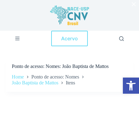
×
P
u
l
a
r
p
Acervo
a
r
a
o
c
Ponto de acesso
Nomes: João Baptista de Mattos
o
n
Home
Ponto de acesso: Nomes
Abrir a barra de ferramentas
t
João Baptista de Mattos
Itens
e
ú
d
o