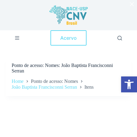
×
P
u
l
a
r
p
Acervo
a
r
a
o
c
Ponto de acesso
Nomes: João Baptista Francisconni
o
Serran
n
Abrir a barra de ferramentas
t
Home
Ponto de acesso: Nomes
e
João Baptista Francisconni Serran
Itens
ú
d
o