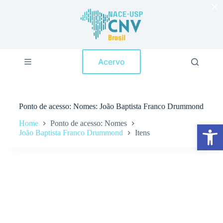
×
P
u
l
a
r
p
Acervo
a
r
a
o
c
Ponto de acesso
Nomes: João Baptista Franco Drummond
o
n
Home
Ponto de acesso: Nomes
Abrir a barra de ferramentas
t
João Baptista Franco Drummond
Itens
e
ú
d
o