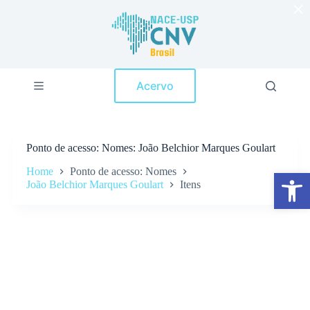
×
P
u
l
a
r
p
Acervo
a
r
a
o
c
Ponto de acesso
Nomes: João Belchior Marques Goulart
o
n
Home
Ponto de acesso: Nomes
Abrir a barra de ferramentas
t
João Belchior Marques Goulart
Itens
e
ú
d
o