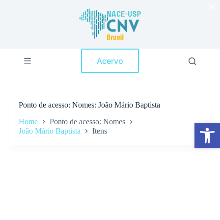
×
P
u
l
a
r
p
Acervo
a
r
a
o
c
Ponto de acesso
Nomes: João Mário Baptista
o
n
Home
Ponto de acesso: Nomes
Abrir a barra de ferramentas
t
João Mário Baptista
Itens
e
ú
d
o