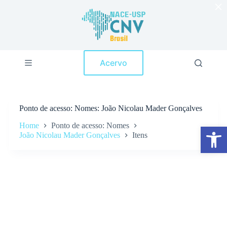
×
P
u
l
a
r
p
Acervo
a
r
a
o
c
Ponto de acesso
Nomes: João Nicolau Mader Gonçalves
o
n
Home
Ponto de acesso: Nomes
Abrir a barra de ferramentas
t
João Nicolau Mader Gonçalves
Itens
e
ú
d
o