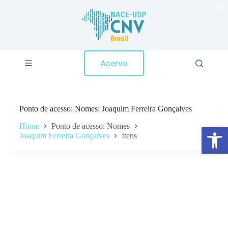
×
P
u
l
a
r
p
Acervo
a
r
a
o
c
Ponto de acesso
Nomes: Joaquim Ferreira Gonçalves
o
n
Home
Ponto de acesso: Nomes
Abrir a barra de ferramentas
t
Joaquim Ferreira Gonçalves
Itens
e
ú
d
o