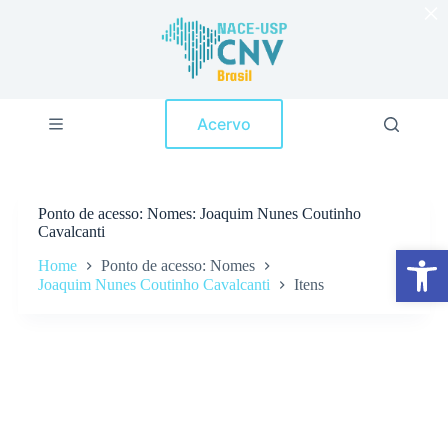
×
P
u
l
a
r
p
Acervo
a
r
a
o
c
Ponto de acesso
Nomes: Joaquim Nunes Coutinho
o
Cavalcanti
n
Abrir a barra de ferramentas
t
Home
Ponto de acesso: Nomes
e
Joaquim Nunes Coutinho Cavalcanti
Itens
ú
d
o