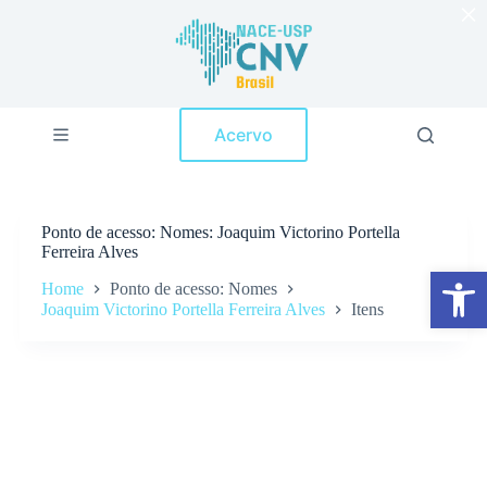
×
P
u
l
a
r
p
Acervo
a
r
a
o
c
Ponto de acesso
Nomes: Joaquim Victorino Portella
o
Ferreira Alves
n
Abrir a barra de ferramentas
t
Home
Ponto de acesso: Nomes
e
Joaquim Victorino Portella Ferreira Alves
Itens
ú
d
o