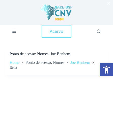
×
P
u
l
a
r
p
Acervo
a
r
a
o
c
Ponto de acesso
Nomes: Joe Benhem
o
n
Home
Ponto de acesso: Nomes
Joe Benhem
Abrir a barra de ferramentas
t
Itens
e
ú
d
o