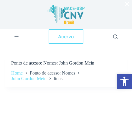
×
P
u
l
a
r
p
Acervo
a
r
a
o
c
Ponto de acesso
Nomes: John Gordon Mein
o
n
Home
Ponto de acesso: Nomes
Abrir a barra de ferramentas
t
John Gordon Mein
Itens
e
ú
d
o