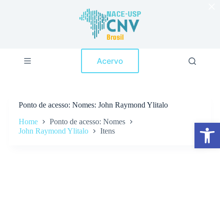
×
P
u
l
a
r
p
Acervo
a
r
a
o
c
Ponto de acesso
Nomes: John Raymond Ylitalo
o
n
Home
Ponto de acesso: Nomes
Abrir a barra de ferramentas
t
John Raymond Ylitalo
Itens
e
ú
d
o