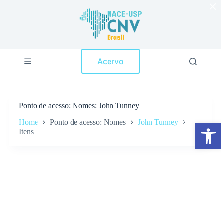
×
P
u
l
a
r
p
Acervo
a
r
a
o
c
Ponto de acesso
Nomes: John Tunney
o
n
Home
Ponto de acesso: Nomes
John Tunney
Abrir a barra de ferramentas
t
Itens
e
ú
d
o