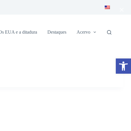
×
Os EUA e a ditadura
Destaques
Acervo
Abrir a barra de ferramentas