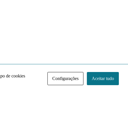
ipo de cookies
Configurações
Aceitar tudo
Acervo NACE IRI
Regimento
Contato
Política de Privacidade