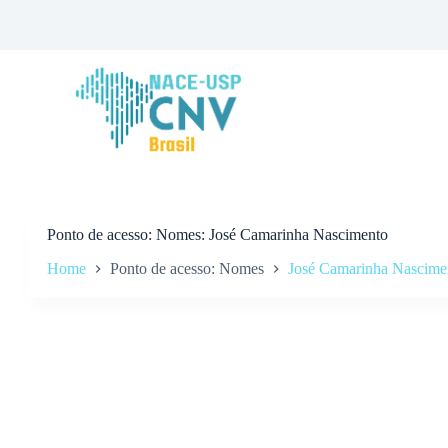
P
u
l
a
r
p
a
r
a
o
c
o
n
Ponto de acesso
Nomes: José Camarinha Nascimento
t
Home
Ponto de acesso: Nomes
José Camarinha Nascime
e
ú
d
o