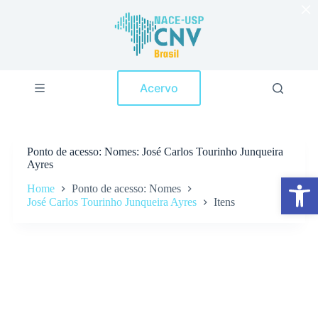
×
P
u
l
a
r
p
Acervo
a
r
a
o
c
Ponto de acesso
Nomes: José Carlos Tourinho Junqueira
o
Ayres
n
Abrir a barra de ferramentas
t
Home
Ponto de acesso: Nomes
e
José Carlos Tourinho Junqueira Ayres
Itens
ú
d
o