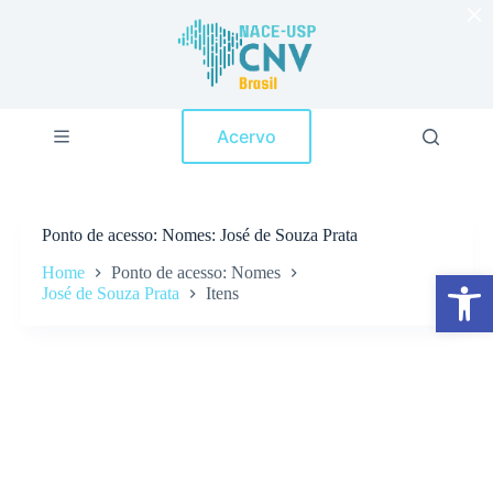
×
P
u
l
a
r
p
Acervo
a
r
a
o
c
Ponto de acesso
Nomes: José de Souza Prata
o
n
Home
Ponto de acesso: Nomes
Abrir a barra de ferramentas
t
José de Souza Prata
Itens
e
ú
d
o