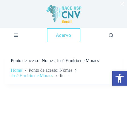
×
P
u
l
a
r
p
Acervo
a
r
a
o
c
Ponto de acesso
Nomes: José Ermírio de Moraes
o
n
Home
Ponto de acesso: Nomes
Abrir a barra de ferramentas
t
José Ermírio de Moraes
Itens
e
ú
d
o