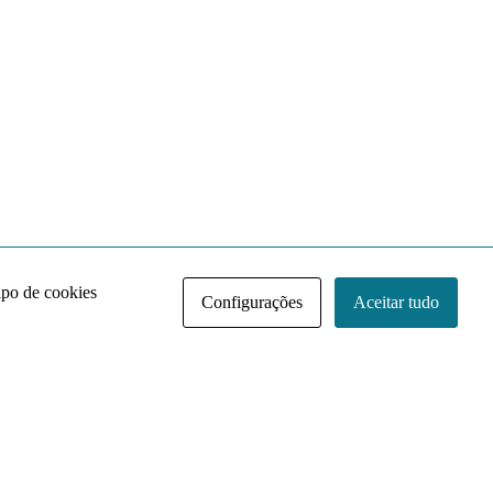
ipo de cookies
Configurações
Aceitar tudo
Acervo NACE IRI
Regimento
Contato
Política de Privacidade