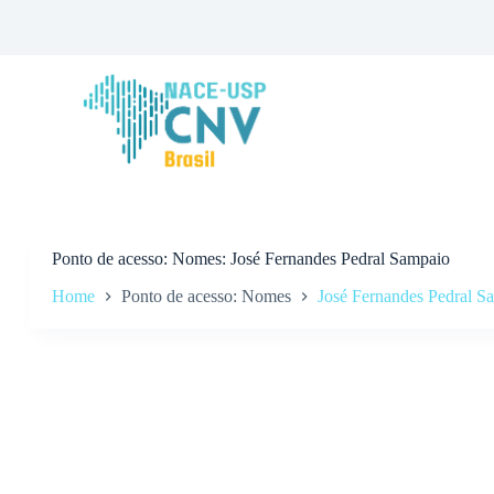
P
u
l
a
r
p
a
r
a
o
c
o
n
Ponto de acesso
Nomes: José Fernandes Pedral Sampaio
t
Home
Ponto de acesso: Nomes
José Fernandes Pedral S
e
ú
d
o