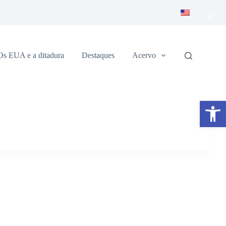
×
Os EUA e a ditadura
Destaques
Acervo
Abrir a barra de ferramentas