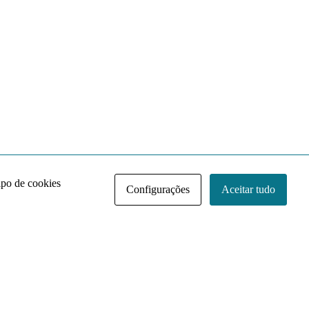
ipo de cookies
Configurações
Aceitar tudo
Acervo NACE IRI
Regimento
Contato
Política de Privacidade