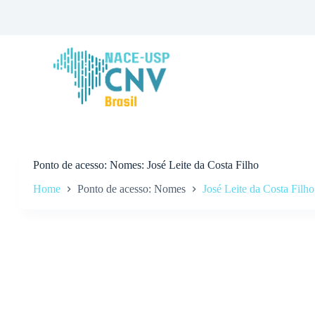
P
u
l
a
r
p
a
r
a
o
c
o
n
Ponto de acesso
Nomes: José Leite da Costa Filho
t
Home
Ponto de acesso: Nomes
José Leite da Costa Filho
e
ú
d
o