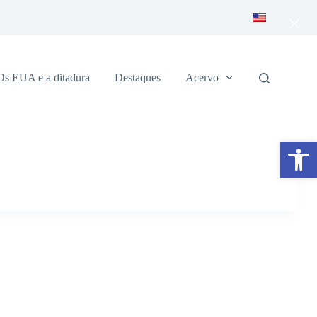
×
Os EUA e a ditadura
Destaques
Acervo
Abrir a barra de ferramentas