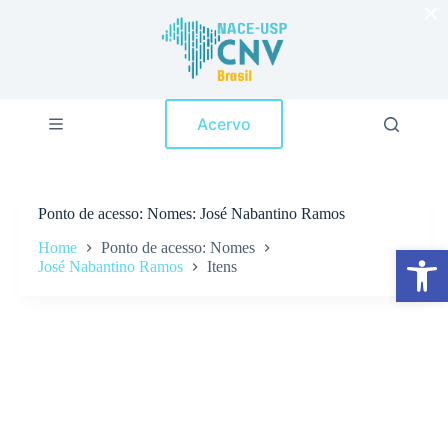
×
P
u
l
a
r
p
Acervo
a
r
a
o
c
Ponto de acesso
Nomes: José Nabantino Ramos
o
n
Home
Ponto de acesso: Nomes
Abrir a barra de ferramentas
t
José Nabantino Ramos
Itens
e
ú
d
o