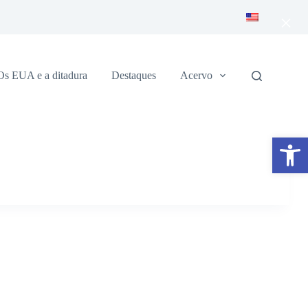
×
Os EUA e a ditadura
Destaques
Acervo
Abrir a barra de ferramentas