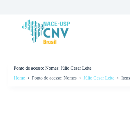
P
u
l
a
r
p
a
r
a
o
c
o
n
Ponto de acesso
Nomes: Júlio Cesar Leite
t
Home
Ponto de acesso: Nomes
Júlio Cesar Leite
Itens
e
ú
d
o