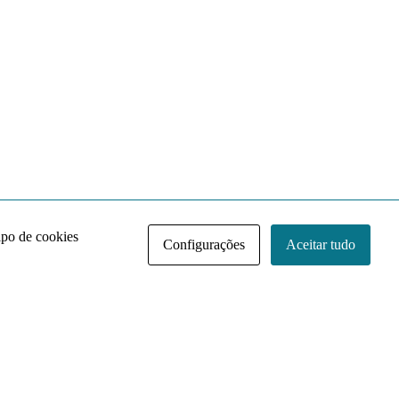
ipo de cookies
Configurações
Aceitar tudo
Acervo NACE IRI
Regimento
Contato
Política de Privacidade