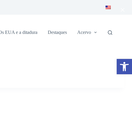
×
Os EUA e a ditadura
Destaques
Acervo
Abrir a barra de ferramentas