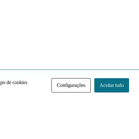
ipo de cookies
Configurações
Aceitar tudo
Acervo NACE IRI
Regimento
Contato
Política de Privacidade