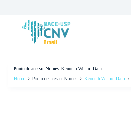
P
u
l
a
r
p
a
r
a
o
c
o
n
Ponto de acesso
Nomes: Kenneth Willard Dam
t
Home
Ponto de acesso: Nomes
Kenneth Willard Dam
e
ú
d
o