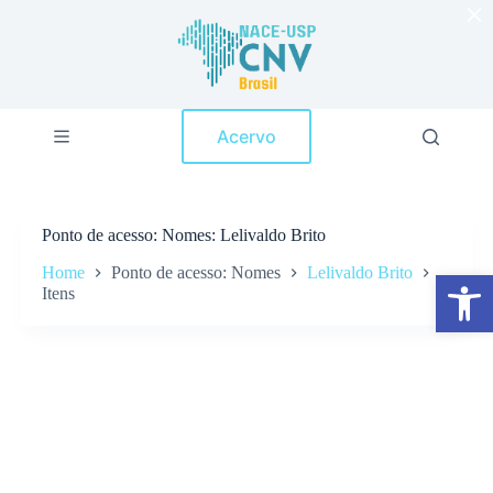
×
P
u
l
a
r
p
Acervo
a
r
a
o
c
Ponto de acesso
Nomes: Lelivaldo Brito
o
n
Home
Ponto de acesso: Nomes
Lelivaldo Brito
Abrir a barra de ferramentas
t
Itens
e
ú
d
o