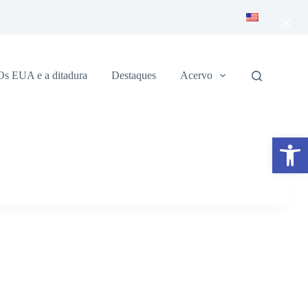
×
Os EUA e a ditadura
Destaques
Acervo
Abrir a barra de ferramentas