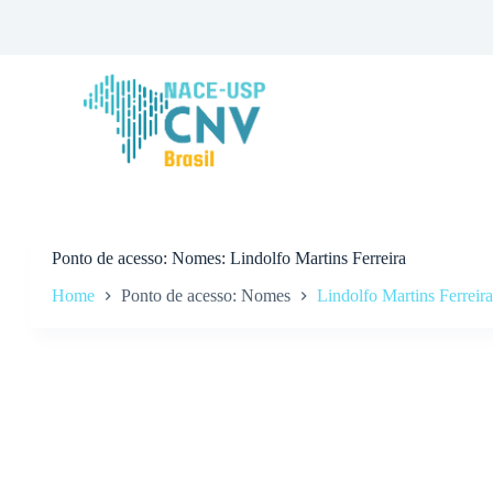
P
u
l
a
r
p
a
r
a
o
c
o
n
Ponto de acesso
Nomes: Lindolfo Martins Ferreira
t
Home
Ponto de acesso: Nomes
Lindolfo Martins Ferreira
e
ú
d
o