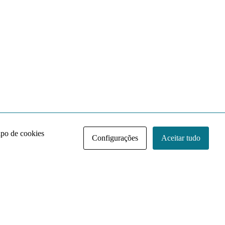
ipo de cookies
Configurações
Aceitar tudo
Acervo NACE IRI
Regimento
Contato
Política de Privacidade