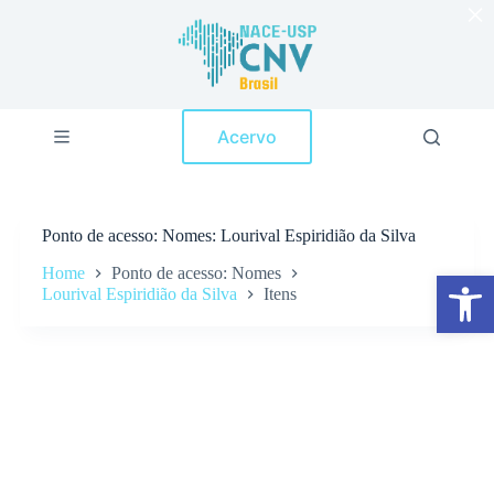
×
P
u
l
a
r
p
Acervo
a
r
a
o
c
Ponto de acesso
Nomes: Lourival Espiridião da Silva
o
n
Home
Ponto de acesso: Nomes
Abrir a barra de ferramentas
t
Lourival Espiridião da Silva
Itens
e
ú
d
o