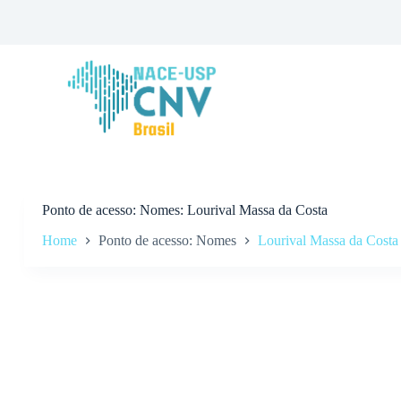
P
u
l
a
r
p
a
r
a
o
c
o
n
Ponto de acesso
Nomes: Lourival Massa da Costa
t
Home
Ponto de acesso: Nomes
Lourival Massa da Costa
e
ú
d
o