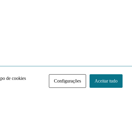
ipo de cookies
Configurações
Aceitar tudo
Acervo NACE IRI
Regimento
Contato
Política de Privacidade