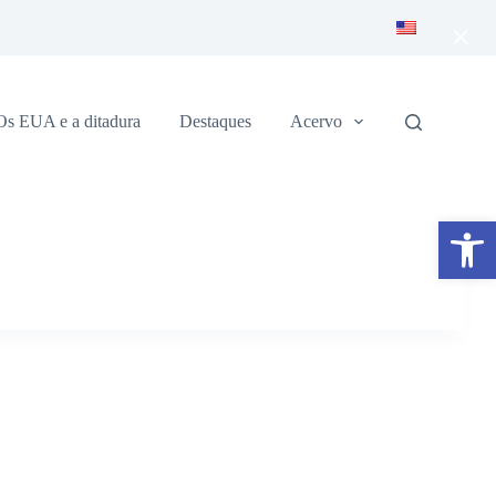
×
Os EUA e a ditadura
Destaques
Acervo
Abrir a barra de ferramentas